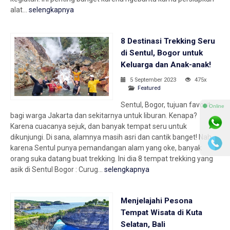
alat...
selengkapnya
8 Destinasi Trekking Seru
di Sentul, Bogor untuk
Keluarga dan Anak-anak!
5 September 2023
475x
Featured
Sentul, Bogor, tujuan favorit
⚫ Online
bagi warga Jakarta dan sekitarnya untuk liburan. Kenapa?
Karena cuacanya sejuk, dan banyak tempat seru untuk
dikunjungi. Di sana, alamnya masih asri dan cantik banget! Nah,
karena Sentul punya pemandangan alam yang oke, banyak
orang suka datang buat trekking. Ini dia 8 tempat trekking yang
asik di Sentul Bogor : Curug...
selengkapnya
Menjelajahi Pesona
Tempat Wisata di Kuta
Selatan, Bali