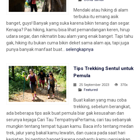
Mendaki atau hiking di alam
terbuka itu emang asik
banget, guys! Banyak yang suka karena bikin tenang dan segar.
Kenapa? Pas hiking, kamu bisa lihat pemandangan keren, hirup
udara segar, dan nikmatin bau alam yang enak banget. Tapi tahu
gak, hiking itu bukan cuma bikin deket sama alam aja, tapi juga
punya banyak manfaat buat...
selengkapnya
Tips Trekking Sentul untuk
Pemula
25 September 2023
370x
Featured
Buat kalian yang mau coba
trekking, sebelum berangkat,
ada beberapa tips asik buat pemula biar gak kesusahan dan
serunya kejaga Cari Tau TempatnyaPertama, cari tau sebanyak
mungkin tentang tempat tujuan kamu. Baca info tentang medan
trek, jalur yang bakal kamu lewatin, dan cuaca pada saat hari
kegiatan. Ini penting banget karena ngebantu kamu persiapkan