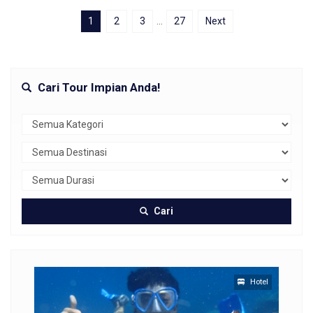
1
2
3
…
27
Next
Cari Tour Impian Anda!
Cari
Hotel
Hotel