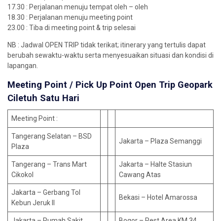
17.30 : Perjalanan menuju tempat oleh – oleh
18.30 : Perjalanan menuju meeting point
23.00 : Tiba di meeting point & trip selesai
NB : Jadwal OPEN TRIP tidak terikat; itinerary yang tertulis dapat
berubah sewaktu-waktu serta menyesuaikan situasi dan kondisi di
lapangan.
Meeting Point / Pick Up Point Open Trip
Geopark
Ciletuh
Satu Hari
Meeting Point :
Tangerang Selatan – BSD
Jakarta – Plaza Semanggi
Plaza
Tangerang – Trans Mart
Jakarta – Halte Stasiun
Cikokol
Cawang Atas
Jakarta – Gerbang Tol
Bekasi – Hotel Amarossa
Kebun Jeruk II
Jakarta – Rumah Sakit
Bogor – Rest Area KM 34