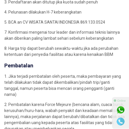
3. Pendaftaran akan ditutup jika kuota sudah penuh
4. Pelunasan dilakukan H-7 keberangkatan
5. BCA an CV WISATA SANTAI INDONESIA 869.133.0524
7. Konfirmasi mengenai tour leader dan informasi teknis lainnya
akan diberikan paling lambat sehari sebelum keberangkatan
8. Harga trip dapat berubah sewaktu-waktu jika ada perubahan
ketentuan dari penyedia fasilitas atau karena kenaikan BBM
Pembatalan
1. Jika terjadi pembatalan oleh peserta, maka pembayaran yang
telah dilakukan tidak dapat dikembalikan/pindah trip/ganti
tanggal, namun peserta bisa mencari orang pengganti (ganti
nama)
⚫ Online
2. Pembatalan karena Force Mejeure (bencana alam, cuaca buruk,
kerusuhan/huru-hara, wabah penyakit dan keadaan memaksa
lainnya), maka perjalanan dapat berubah/dibatalkan dan tidak ada
pengembalian uang kepada peserta atas fasilitas yang tidak
digunakan atau membebankan segala