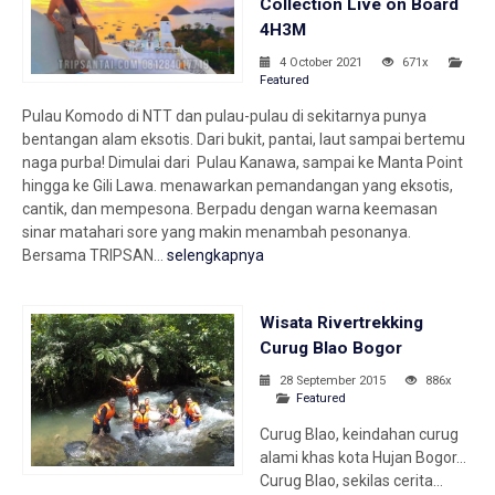
Collection Live on Board
4H3M
4 October 2021
671x
Featured
Pulau Komodo di NTT dan pulau-pulau di sekitarnya punya
bentangan alam eksotis. Dari bukit, pantai, laut sampai bertemu
naga purba! Dimulai dari Pulau Kanawa, sampai ke Manta Point
hingga ke Gili Lawa. menawarkan pemandangan yang eksotis,
cantik, dan mempesona. Berpadu dengan warna keemasan
sinar matahari sore yang makin menambah pesonanya.
Bersama TRIPSAN...
selengkapnya
Wisata Rivertrekking
Curug Blao Bogor
28 September 2015
886x
Featured
Curug Blao, keindahan curug
alami khas kota Hujan Bogor…
Curug Blao, sekilas cerita…