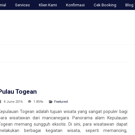
nial
Services
Klien Kami
Konfirmasi
Cek Booking
Blog 
Pulau Togean
4 June 2016
1.859x
Featured
Kepulauan Togean adalah tujuan wisata yang sangat populer bagi
para wisatawan dari mancanegara. Panorama alam Kepulauan
Togean memang sungguh eksotis. Di sini, para wisatawan dapat
melakukan berbagai kegiatan wisata, seperti memancing,