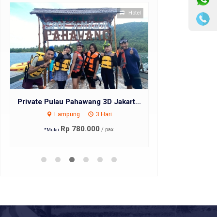
Hotel
Private Pulau Pahawang 3D Jakart...
Hiking Gu
Lampung
3 Hari
Bali
Rp 780.000
Rp 40
/ pax
*Mulai