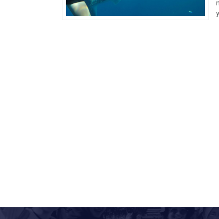
Open Trip 
Kepulaua
Rp 4