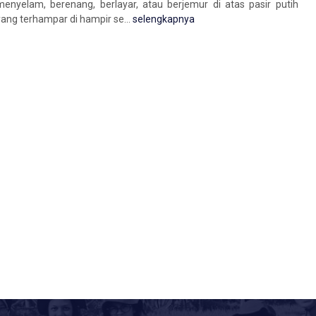
menyelam, berenang, berlayar, atau berjemur di atas pasir putih
yang terhampar di hampir se...
selengkapnya
Hotel
Waerebo 2D1N
Pulau Pramuka 2D
Nusa Tenggara Timur
2 Hari
n Seribu
4 Hari
Rp 1.500.000
/ pax
20.000
/ pax