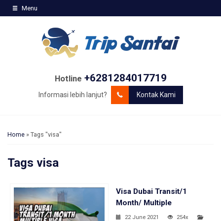
Menu
+6281284017719
Hotline
Informasi lebih lanjut?
Kontak Kami
Home
»
Tags "visa"
Tags
visa
Visa Dubai Transit/1
Month/ Multiple
22 June 2021
254x