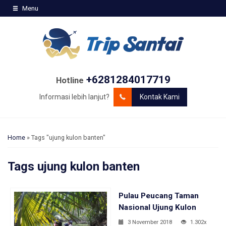
Menu
+6281284017719
Hotline
Informasi lebih lanjut?
Kontak Kami
Home
»
Tags "ujung kulon banten"
Tags
ujung kulon banten
Pulau Peucang Taman
Nasional Ujung Kulon
3 November 2018
1.302x