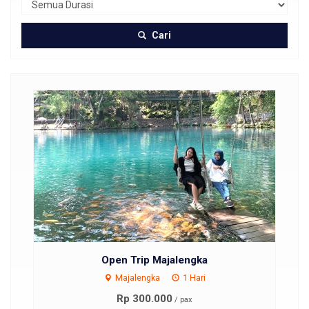
Cari
Hotel
Open Trip Majalengka
Majalengka
1 Hari
Rp 300.000
/ pax