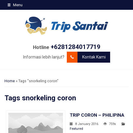
Menu
+6281284017719
Hotline
Informasi lebih lanjut?
Kontak Kami
Home
»
Tags "snorkeling coron"
Tags
snorkeling coron
TRIP CORON – PHILIPINA
8 January 2016
759x
Featured