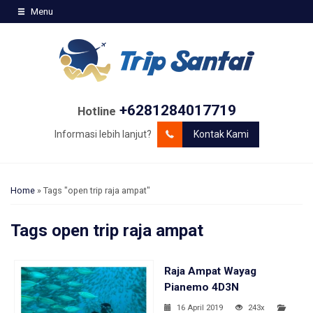
Menu
+6281284017719
Hotline
Informasi lebih lanjut?
Kontak Kami
Home
»
Tags "open trip raja ampat"
Tags
open trip raja ampat
Raja Ampat Wayag
Pianemo 4D3N
16 April 2019
243x