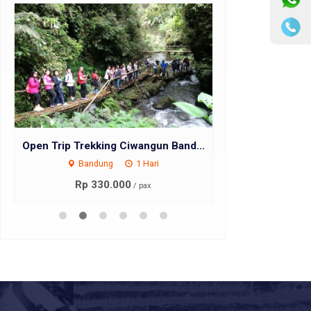
Open Trip Trekking Ciwangun Band...
Rafting Pan
Bandung
1 Hari
Bandu
Rp 330.000
Rp 
/ pax
*Mulai