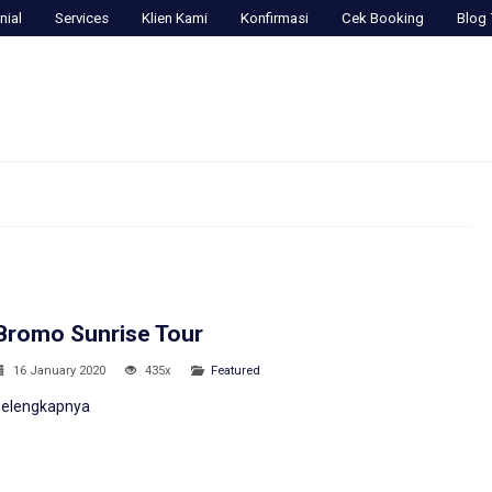
nial
Services
Klien Kami
Konfirmasi
Cek Booking
Blog 
Bromo Sunrise Tour
16 January 2020
435x
Featured
selengkapnya