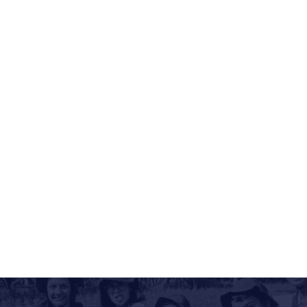
Pulau Macan Resort 2H1M
Kepulauan Seribu
2 Hari
Rp 2.200.000
/ pax
*Mulai