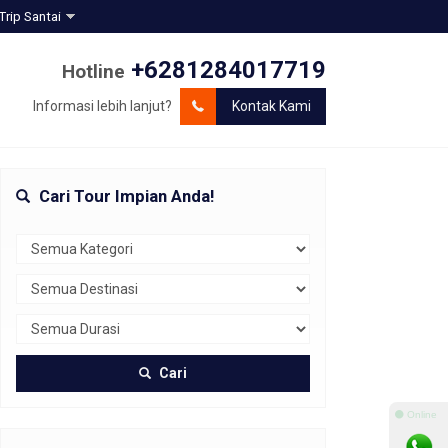
Trip Santai
+6281284017719
Hotline
Informasi lebih lanjut?
Kontak Kami
Cari Tour Impian Anda!
Cari
⚫ Online