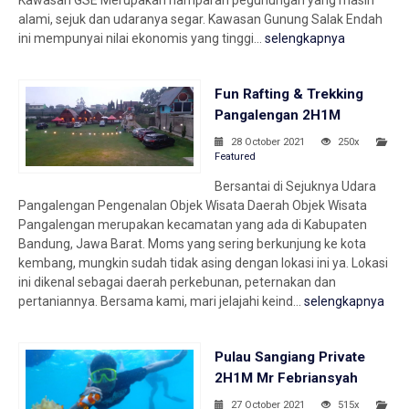
Kawasan GSE Merupakan hamparan pegunungan yang masih
alami, sejuk dan udaranya segar. Kawasan Gunung Salak Endah
ini mempunyai nilai ekonomis yang tinggi...
selengkapnya
Fun Rafting & Trekking
Pangalengan 2H1M
28 October 2021
250x
Featured
Bersantai di Sejuknya Udara
Pangalengan Pengenalan Objek Wisata Daerah Objek Wisata
Pangalengan merupakan kecamatan yang ada di Kabupaten
Bandung, Jawa Barat. Moms yang sering berkunjung ke kota
kembang, mungkin sudah tidak asing dengan lokasi ini ya. Lokasi
ini dikenal sebagai daerah perkebunan, peternakan dan
pertaniannya. Bersama kami, mari jelajahi keind...
selengkapnya
Pulau Sangiang Private
2H1M Mr Febriansyah
27 October 2021
515x