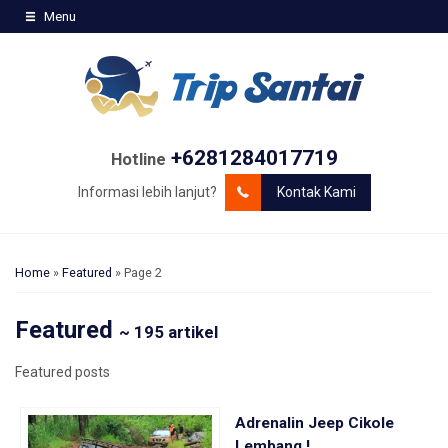
Menu
+6281284017719
Hotline
Informasi lebih lanjut?
Kontak Kami
Home
»
Featured
»
Page 2
Featured
~ 195 artikel
Featured posts
Adrenalin Jeep Cikole
Lembang !