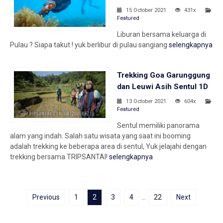
15 October 2021
431x
Featured
Liburan bersama keluarga di
Pulau ? Siapa takut ! yuk berlibur di pulau sangiang
selengkapnya
Trekking Goa Garunggung
dan Leuwi Asih Sentul 1D
13 October 2021
604x
Featured
Sentul memiliki panorama
alam yang indah. Salah satu wisata yang saat ini booming
adalah trekking ke beberapa area di sentul, Yuk jelajahi dengan
trekking bersama TRIPSANTAI!
selengkapnya
Previous
1
2
3
4
…
22
Next