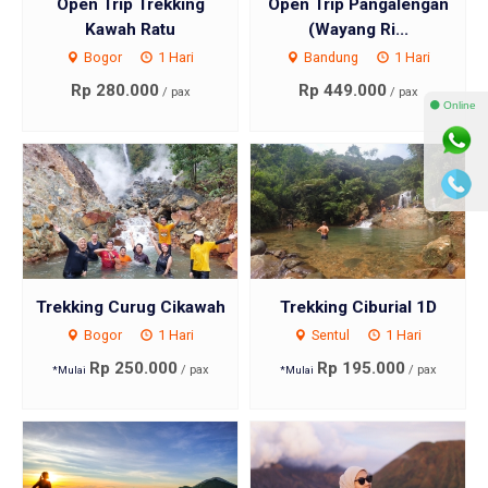
Open Trip Trekking
Open Trip Pangalengan
Kawah Ratu
(Wayang Ri...
Bogor
1 Hari
Bandung
1 Hari
Rp 280.000
Rp 449.000
/ pax
/ pax
⚫ Online
Trekking Curug Cikawah
Trekking Ciburial 1D
Bogor
1 Hari
Sentul
1 Hari
Rp 250.000
Rp 195.000
/ pax
/ pax
*Mulai
*Mulai