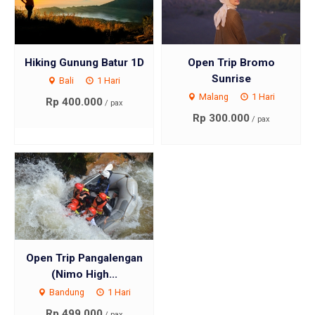
Hiking Gunung Batur 1D
Open Trip Bromo
Sunrise
Bali
1 Hari
Malang
1 Hari
Rp 400.000
/ pax
Rp 300.000
/ pax
Open Trip Pangalengan
(Nimo High...
Bandung
1 Hari
Rp 499.000
/ pax